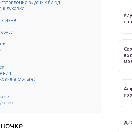
риготовления вкусных блюд
е в духовке
Клу
ротивне
пра
 соусе
цей
Ско
е
вод
мед
ся
ления
ховке в фольге?
Афр
про
шкой
духовке
Ди
ршочке