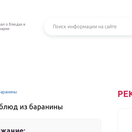
ал о блюдах и
нарии
РЕ
 баранины
 блюд из баранины
жание: