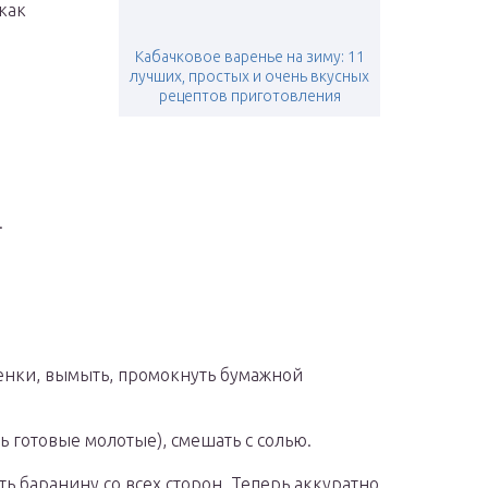
как
Кабачковое варенье на зиму: 11
лучших, простых и очень вкусных
рецептов приготовления
.
ленки, вымыть, промокнуть бумажной
ь готовые молотые), смешать с солью.
ь баранину со всех сторон. Теперь аккуратно