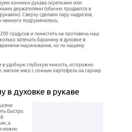
уем кончики рукава скрепками или
ными держателями (обычно продаются в
 рукавом). Сверху сделаем пару надрезов,
о немного подрумянилось.
200 градусов и поместить на противень наш
олько запекать баранину в духовке в
и времени маринования, но по нашему
 в удобную глубокую емкость, осторожно
, мягкое мясо с сочным картофель на гарнир
у в духовке в рукаве
тысячи
ть быстро.
ый
ым, а
ия можно