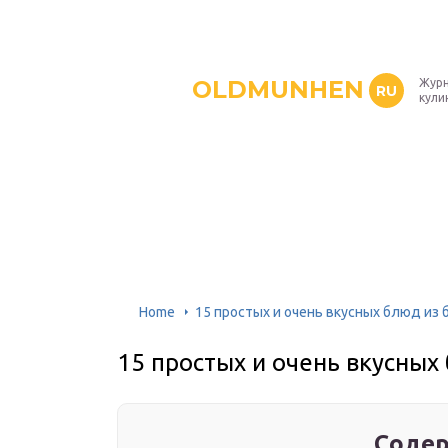
OLDMUNHEN
Журн
RU
кули
Home
15 простых и очень вкусных блюд из
15 простых и очень вкусных
Содер