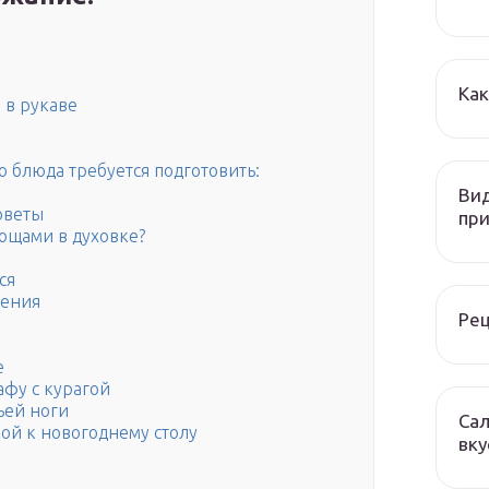
Как
 в рукаве
о блюда требуется подготовить:
Вид
оветы
при
вощами в духовке?
ся
ления
Рец
е
афу с курагой
ьей ноги
Сал
ой к новогоднему столу
вку