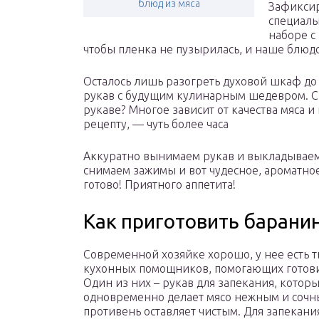
блюд из мяса
Зафиксир
специаль
наборе с
чтобы пленка не пузырилась, и наше блюд
Осталось лишь разогреть духовой шкаф до 
рукав с будущим кулинарным шедевром. Ск
рукаве? Многое зависит от качества мяса 
рецепту, — чуть более часа
Аккуратно вынимаем рукав и выкладываем
снимаем зажимы и вот чудесное, ароматное
готово! Приятного аппетита!
Как приготовить баранин
Современной хозяйке хорошо, у нее есть 
кухонных помощников, помогающих готови
Один из них – рукав для запекания, котор
одновременно делает мясо нежным и сочн
противень оставляет чистым. Для запекан