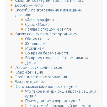
Калорийность суши и роллов: таблица
Дорого — мило
Способы приготовления в домашних
условиях
«Филадельфия»
Суши «Маки»
Роллы с огурцом и семгой
Какую пользу приносят организму
Общая польза
Женщинам
Мужчинам
Во время беременности
Во время грудного вскармливания
Детям
История двух деликатесов
Классификация
Особенности приготовления
Важные отличия
Часто задаваемые вопросы о суши
Что такое нигири суши против сашими
суши?
Почему сашими дороже суши?
Какой самый популярный вид суши?