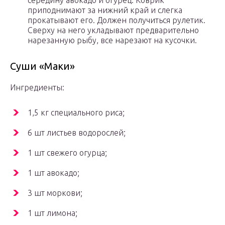
середину авокадо и огурец. Коврик
приподнимают за нижний край и слегка
прокатывают его. Должен получиться рулетик.
Сверху на него укладывают предварительно
нарезанную рыбу, все нарезают на кусочки.
Суши «Маки»
Ингредиенты:
1,5 кг специального риса;
6 шт листьев водорослей;
1 шт свежего огурца;
1 шт авокадо;
3 шт моркови;
1 шт лимона;