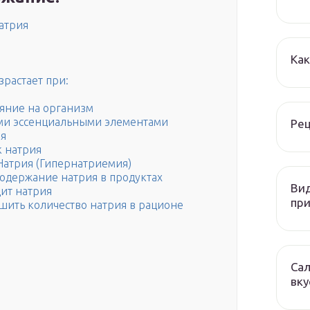
атрия
Как
зрастает при:
ияние на организм
ми эссенциальными элементами
Рец
ия
к натрия
Натрия (Гипернатриемия)
одержание натрия в продуктах
Вид
ит натрия
при
ить количество натрия в рационе
Сал
вку