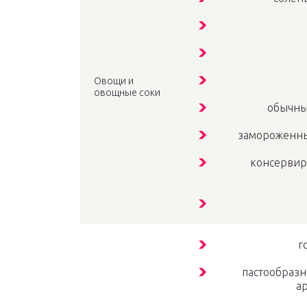
Овощи и
овощные соки
обычный
замороженные
консервир
г
пастообразн
а