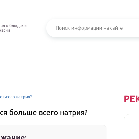
ал о блюдах и
нарии
РЕ
е всего натрия?
ся больше всего натрия?
жание: