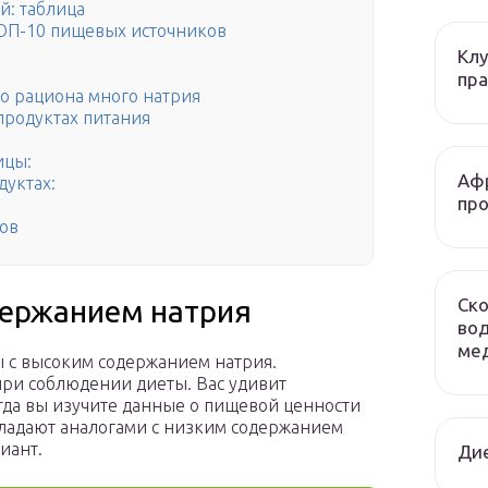
й: таблица
ТОП-10 пищевых источников
Клу
пра
о рациона много натрия
продуктах питания
ицы:
Афр
дуктах:
про
тов
Ско
держанием натрия
вод
мед
 с высоким содержанием натрия.
при соблюдении диеты. Вас удивит
гда вы изучите данные о пищевой ценности
обладают аналогами с низким содержанием
риант.
Ди