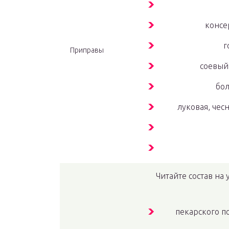
консе
г
Приправы
соевый 
бол
луковая, чес
Читайте состав на 
пекарского п