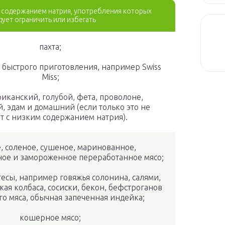
 содержанием натрия, употребления которых
дует ограничить или избегать
пахта;
о быстрого приготовления, например Swiss
Miss;
иканский, голубой, фета, проволоне,
, эдам и домашний (если только это не
т с низким содержанием натрия).
, соленое, сушеное, маринованное,
ое и замороженное переработанное мясо;
есы, например говяжья солонина, салями,
кая колбаса, сосиски, бекон, бефстроганов
го мяса, обычная запеченная индейка;
кошерное мясо;