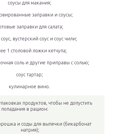
соусы для макания;
рвированные заправки и соусы;
отовые заправки для салата;
соус, вустерский соус и соус чили;
ее 1 столовой ложки кетчупа;
ночная соль и другие приправы с солью;
соус тартар;
кулинарное вино.
упаковках продуктов, чтобы не допустить
попадания в рацион:
орошка и соды для выпечки (бикарбонат
натрия);