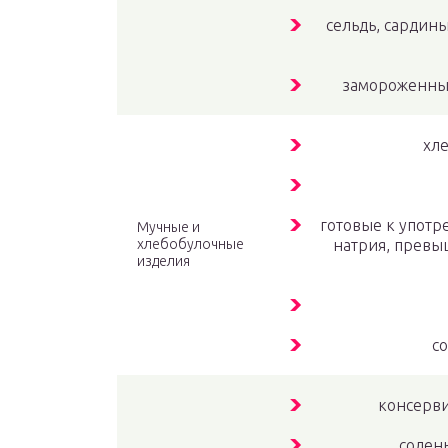
сельдь, сардин
замороженные
хле
готовые к употр
Мучные и
хлебобулочные
натрия, превы
изделия
с
консерв
солен