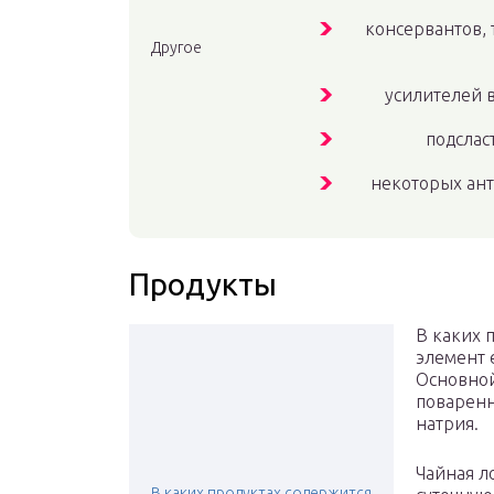
консервантов, 
Другое
усилителей в
подслас
некоторых ант
Продукты
В каких 
элемент е
Основной
поваренн
натрия.
Чайная л
В каких продуктах содержится