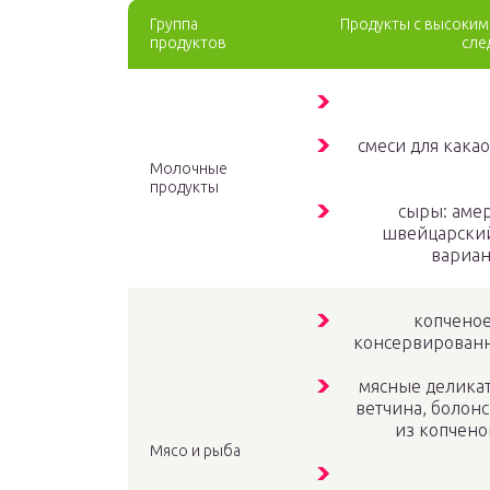
Группа
Продукты с высоким
продуктов
сле
смеси для кака
Молочные
продукты
сыры: амер
швейцарский
вариан
копченое
консервированн
мясные деликат
ветчина, болонс
из копчено
Мясо и рыба