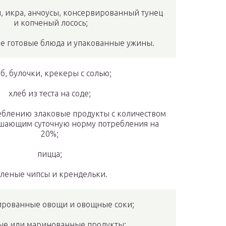
ы, икра, анчоусы, консервированный тунец
и копченый лосось;
 готовые блюда и упакованные ужины.
б, булочки, крекеры с солью;
хлеб из теста на соде;
еблению злаковые продукты с количеством
шающим суточную норму потребления на
20%;
пицца;
оленые чипсы и крендельки.
ированные овощи и овощные соки;
ые или маринованные продукты;