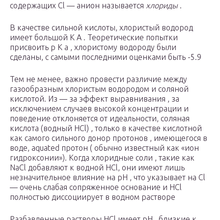
содержащих Cl — анион называется
хлориды
.
В качестве сильной кислоты, хлористый водород
имеет большой K A . Теоретические попытки
присвоить р К а , хлористому водороду были
сделаны, с самыми последними оценками быть -5.9
Тем не менее, важно провести различие между
газообразным хлористым водородом и соляной
кислотой. Из — за эффект выравнивания , за
исключением случаев высокой концентрации и
поведение отклоняется от идеальности, соляная
кислота (водный HCl) , только в качестве кислотной
как самого сильного донор протонов , имеющегося в
воде, aquated протон ( обычно известный как «ион
гидроксонии»). Когда хлоридные соли , такие как
NaCl добавляют к водной HCl, они имеют лишь
незначительное влияние на рН , что указывает на Cl
— очень слабая сопряженное основание и HCl
полностью диссоциирует в водном растворе
Разбавленные растворы HCl имеет рН , близкие к