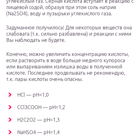
углекислый газ. Серная кислота вступает в реакцию с
пищевой содой, образуя при этом соль натрия
(Na
2
SO
4
), воду и пузырьки углекислого газа.
Задуманное получилось! Для некоторых веществ она
слабовата (т.к. сильно разбавлена) и реакции с ними
Вы наблюдать не будете.
Конечно, можно увеличить концентрацию кислоты,
если растворить в воде больше медного купороса
или выпариванием излишка воды в полученной
кислоте. Последнее проделывать не рекомендую,
т.к. пары кислоты очень опасны.
HCl — pH=1,0
CCl
3
COOH — pH=1,2
H
2
C
2
O
2
— pH=1,3
NaHSO
4
— pH=1,4