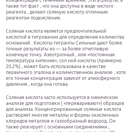
концентрации с течением времени. Эти атрибуты, а
также тот факт , что она доступна в виде чистого
реагента , делают соляную кислоту отличным
реагентом подкисление.
Соляная кислота является предпочтительной
кислотой в титровании для определения количества
оснований . Кислоты титранты Сильные дают более
точные результаты из — за более отчетливую
конечную точку. Азеотропный , или «постоянная
температура кипение», сол ной кислоты (примерно
20,2%) , может быть использована в качестве
первичного эталона в количественном анализе , хотя
его точная концентрация зависит от атмосферного
давления , когда она готова.
Соляная кислота часто используется в химическом
анализе для подготовки ( «переваривают») образцов
для анализа. Концентрированные соляные кислота
растворяет многие металлы и формы окисленных
хлоридов металлов и газообразный водород. Он
также реагирует с основными соединениями ,