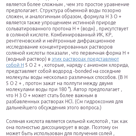
является более сложным , чем это простое уравнение
предполагает. Структура объемной воды позорно
сложен, и аналогичным образом, формула Н
3
О +
является также упрощением истинной природе
сольватированного протона Н +
(водн)
, присутствует
в соляной кислоте. Комбинированный ИК, КР,
рентгеновский и нейтронные дифракционное
исследование концентрированных растворов
соляной кислоты показали , что первичная форма H +
(водный раствор)
в
этих растворах представляют
собой Н
5
O
2
+ , которые, наряду с анионом хлорида,
представляет собой водород -bonded на соседние
молекулы воды несколько различных способов. (В Н
5
O
2
+ , протон зажат на полпути между двумя
молекулами воды при 180 °). Автор предполагает ,
что Н
3
О + может стать более важным в
разбавленных растворах HCl. (См гидроксония для
дальнейшего обсуждения этого вопроса.)
Соляная кислота является сильной кислотой , так как
она полностью диссоциирует в воде. Поэтому он
может быть использован для получения солей ,