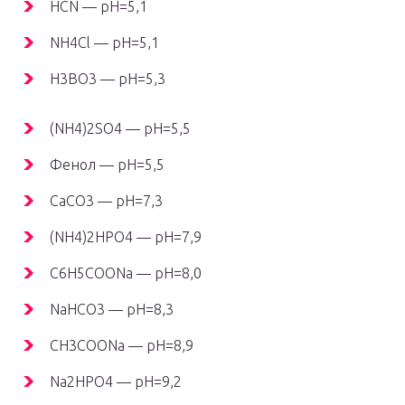
HCN — pH=5,1
NH
4
Cl — pH=5,1
H
3
BO
3
— pH=5,3
(NH
4
)
2
SO
4
— pH=5,5
Фенол — pH=5,5
CaCO
3
— pH=7,3
(NH
4
)
2
HPO
4
— pH=7,9
C
6
H
5
COONa — pH=8,0
NaHCO
3
— pH=8,3
CH
3
COONa — pH=8,9
Na
2
HPO
4
— pH=9,2