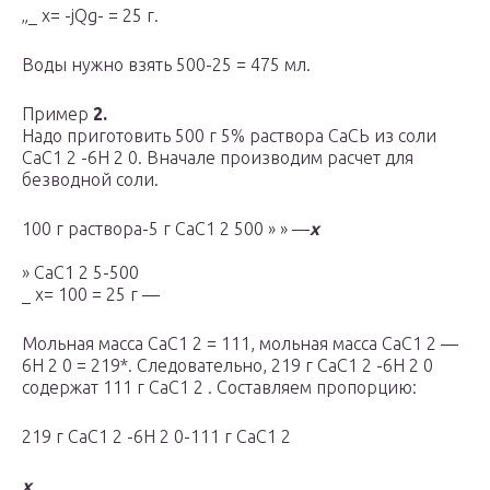
„_ х= -jQg- = 25 г.
Воды нужно взять 500-25 = 475 мл.
Пример
2.
Надо приготовить 500 г 5% раствора СаСЬ из соли
СаС1 2 -6Н 2 0. Вначале производим расчет для
безводной соли.
100 г раствора-5 г СаС1 2 500 » » —
х
» СаС1 2 5-500
_ х= 100 = 25 г —
Мольная масса СаС1 2 = 111, мольная масса СаС1 2 —
6Н 2 0 = 219*. Следовательно, 219 г СаС1 2 -6Н 2 0
содер­жат 111 г СаС1 2 . Составляем пропорцию:
219 г СаС1 2 -6Н 2 0-111 г СаС1 2
х