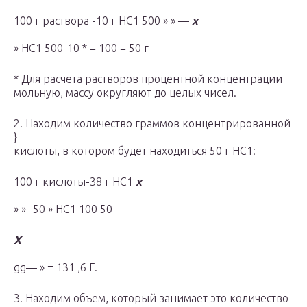
100 г раствора -10 г НС1 500 » » —
х
» НС1 500-10 * = 100 = 50 г —
* Для расчета растворов процентной концентрации
мольную, массу округляют до целых чисел.
2. Находим количество граммов концентрированной
}
кислоты, в котором будет находиться 50 г НС1:
100 г кислоты-38 г НС1
х
» » -50 » НС1 100 50
X
gg— » = 131 ,6 Г.
3. Находим объем, который занимает это количество