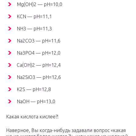
Mg(OH)
2
— pH=10,0
KCN — pH=11,1
NH
3
— pH=11,3
Na
2
CO
3
— pH=11,6
Na
3
PO
4
— pH=12,0
Ca(OH)
2
— pH=12,4
Na
2
SiO
3
— pH=12,6
K
2
S — pH=12,8
NaOH — pH=13,0
Какая кислота кислее?!
Наверное, Вы когда-нибудь задавали вопрос «какая