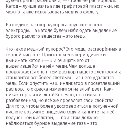
будем брать графитовый, — чтобы не растворялся.
Катод – лучше взять виде графитовой пластинки, но
можно также использовать медную фольгу.
Разведите раствор купороса опустите в него
электроды. На катоде будем наблюдать выделение
бурого рыхлого вещества – это медь.
Что такое медный купорос? Это медь, растворённая в
серной кислоте. Приготовьтесь периодически
вынимать катод » — » и очищать его от
выделившейся на нём меди. Чем дольше
продолжается опыт, тем раствор нашего электролита
становится всё более светлым – из него удаляется
медь. Если опустить наш индикатор в посветлевший
раствор, то окраска изменится на алый цвет. Как-
никак серная кислота! Конечно, она сильно
разбавленная, но всё же проявляет свои свойства.
Для того, чтобы более удостовериться в полученной
кислоте возьмите пищевую соду и капните на неё
полученной кислотой, — при этом должно
наблюдаться бурное выделение газа – это