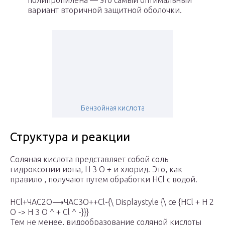
полипропилена — это самый оптимальный
вариант вторичной защитной оболочки.
Бензойная кислота
Структура и реакции
Соляная кислота представляет собой соль
гидроксонии иона, Н
3
О + и хлорид. Это, как
правило , получают путем обработки HCl с водой.
HCl+ЧАС2О⟶ЧАС3О++Cl-{\ Displaystyle {\ се {HCl + H 2
O -> H 3 O ^ + Cl ^ -}}}
Тем не менее, видообразование соляной кислоты