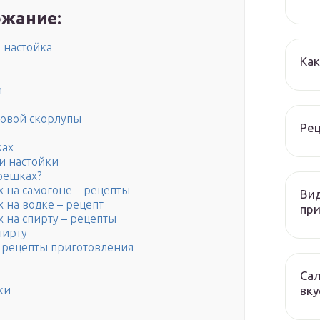
жание:
 настойка
Как
и
ровой скорлупы
Рец
ках
и настойки
орешках?
 на самогоне – рецепты
Вид
 на водке – рецепт
при
 на спирту – рецепты
пирту
и рецепты приготовления
Сал
вку
ки