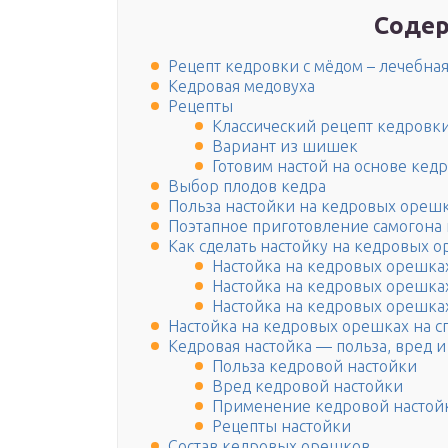
Содер
Рецепт кедровки с мёдом – лечебная
Кедровая медовуха
Рецепты
Классический рецепт кедровк
Вариант из шишек
Готовим настой на основе кед
Выбор плодов кедра
Польза настойки на кедровых ореш
Поэтапное приготовление самогона 
Как сделать настойку на кедровых 
Настойка на кедровых орешках
Настойка на кедровых орешках
Настойка на кедровых орешках
Настойка на кедровых орешках на с
Кедровая настойка — польза, вред 
Польза кедровой настойки
Вред кедровой настойки
Применение кедровой настой
Рецепты настойки
Состав кедровых орешков