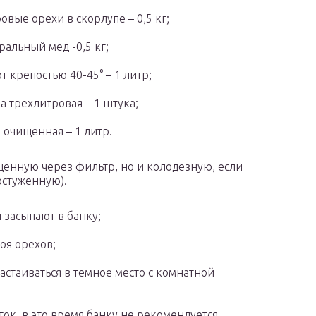
овые орехи в скорлупе – 0,5 кг;
ральный мед -0,5 кг;
т крепостью 40-45° – 1 литр;
а трехлитровая – 1 штука;
 очищенная – 1 литр.
щенную через фильтр, но и колодезную, если
остуженную).
 засыпают в банку;
оя орехов;
стаиваться в темное место с комнатной
ток, в это время банку не рекомендуется