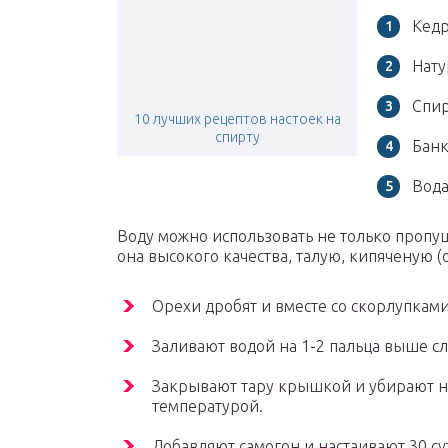
Кедр
Нату
Спир
10 лучших рецептов настоек на
спирту
Банк
Вода
Воду можно использовать не только пропу
она высокого качества, талую, кипяченую (
Орехи дробят и вместе со скорлупками
Заливают водой на 1-2 пальца выше сл
Закрывают тару крышкой и убирают на
температурой.
Добавляют самогон и настаивают 30 су