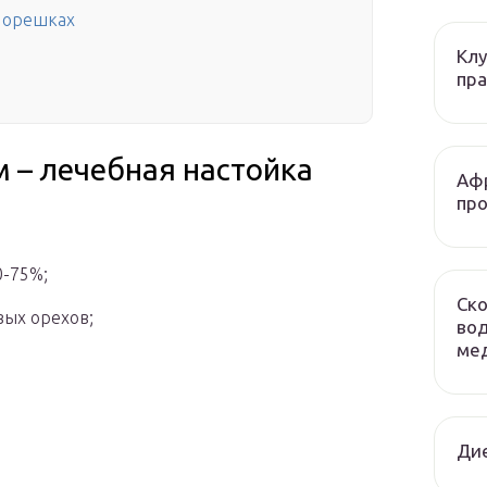
х орешках
Клу
пра
м – лечебная настойка
Афр
про
0-75%;
Ско
вых орехов;
вод
мед
Ди