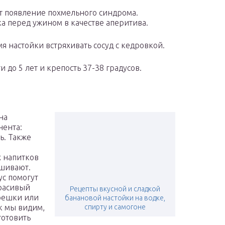
 появление похмельного синдрома.
ка перед ужином в качестве аперитива.
мя настойки встряхивать сосуд с кедровкой.
 до 5 лет и крепость 37-38 градусов.
на
нента:
ь. Также
х напитков
ашивают.
с помогут
расивый
Рецепты вкусной и сладкой
решки или
банановой настойки на водке,
к мы видим,
спирту и самогоне
готовить