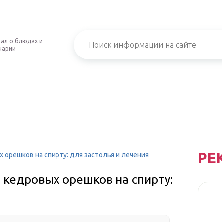
ал о блюдах и
нарии
РЕ
 орешков на спирту: для застолья и лечения
 кедровых орешков на спирту: