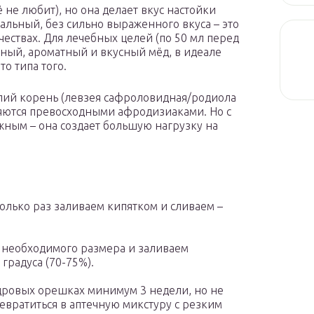
её не любит), но она делает вкус настойки
альный, без сильно выраженного вкуса – это
чествах. Для лечебных целей (по 50 мл перед
нный, ароматный и вкусный мёд, в идеале
о типа того.
алий корень (левзея сафроловидная/родиола
ляются превосходными афродизиаками. Но с
ным – она создает большую нагрузку на
олько раз заливаем кипятком и сливаем –
 необходимого размера и заливаем
градуса (70-75%).
едровых орешках минимум 3 недели, но не
евратиться в аптечную микстуру с резким