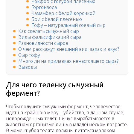
Рокфор с голубой плесенью
Горгонзола
Камамбер с белой корочкой
Бри с белой плесенью
Тофу – натуральный соевый сыр
Как сделать сычужный сыр
Виды фальсификаций сыра
Разновидности сыров
О чем расскажут внешний вид, запах и вкус?
Сыр тофу
Много ли на прилавках ненастоящего сыра?
Выводы
Для чего теленку сычужный
фермент?
Чтобы получить сычужный фермент, человечество
идет на крайнюю меру – убийство, в данном случае,
новорожденных телят. Сычуг вырабатывается в
животном организме лишь в младенческом возрасте.
В момент убоя телята должны питаться молоком