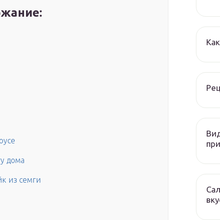
жание:
Как
Рец
Вид
оусе
при
гу дома
йк из семги
Сал
вку