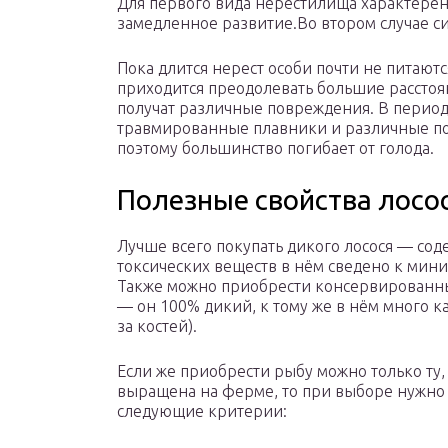
Для первого вида нерестилища характерен
замедленное развитие.Во втором случае с
Пока длится нерест особи почти не питают
приходится преодолевать большие расстоян
получат различные повреждения. В период
травмированные плавники и различные пор
поэтому большинство погибает от голода.
Полезные свойства лосо
Лучше всего покупать дикого лосося — со
токсических веществ в нём сведено к мин
Также можно приобрести консервированн
— он 100% дикий, к тому же в нём много ка
за костей).
Если же приобрести рыбу можно только ту,
выращена на ферме, то при выборе нужно
следующие критерии: