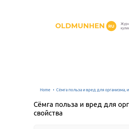
OLDMUNHEN
Журн
RU
кули
Home
Сёмга польза и вред для организма, 
Сёмга польза и вред для ор
свойства