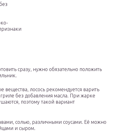
без
рко-
 признаки
отовить сразу, нужно обязательно положить
ильник.
е вещества, лосось рекомендуется варить
а гриле без добавления масла. При жарке
шаются, поэтому такой вариант
авами, солью, различными соусами. Её можно
йцами и сыром.