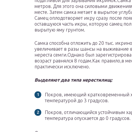
податливой для зарывания икринок.Самка р
метров. Для этого она силовыми движения
месте. Затем самка метает в вырытое углуб
Самец оплодотворяет икру сразу после по
оставшуюся часть икры, которую самец пол
вырытую яму грунтом.
Самка способна отложить до 20 тыс. икрин
увеличивает в разы шансы на выживание в
нереста семги.Однако был зарегистрирован 
возраст равнялся 8 годам.Как правило,в м
практически исключено.
Выделяют два типа нерестилищ:
Покров, имеющий кратковременный х
температурой до 3 градусов.
Покров, отличающийся устойчивым хар
температура опускается до 0 градусов.