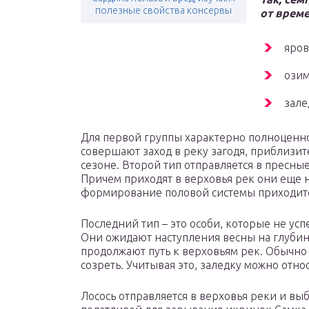
полезные свойства консервы
от време
яров
озим
зале
Для первой группы характерно полноценн
совершают заход в реку загодя, приблизит
сезоне. Второй тип отправляется в пресные
Причем приходят в верховья рек они еще
формирование половой системы приходитс
Последний тип – это особи, которые не усп
Они ожидают наступления весны на глубине
продолжают путь к верховьям рек. Обычно
созреть. Учитывая это, заледку можно относ
Лосось отправляется в верховья реки и выб