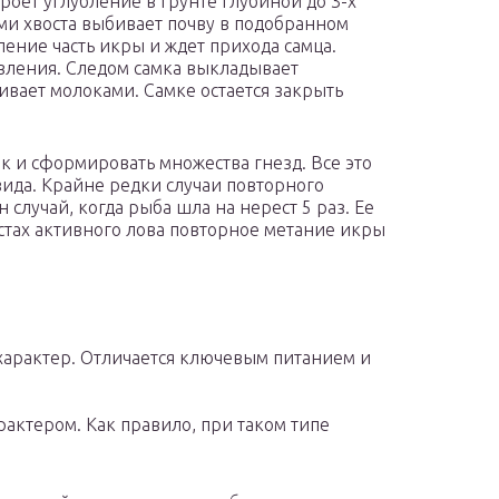
оет углубление в грунте глубиной до 3-х
ми хвоста выбивает почву в подобранном
ление часть икры и ждет прихода самца.
явления. Следом самка выкладывает
ивает молоками. Самке остается закрыть
ок и сформировать множества гнезд. Все это
ида. Крайне редки случаи повторного
случай, когда рыба шла на нерест 5 раз. Ее
естах активного лова повторное метание икры
арактер. Отличается ключевым питанием и
актером. Как правило, при таком типе