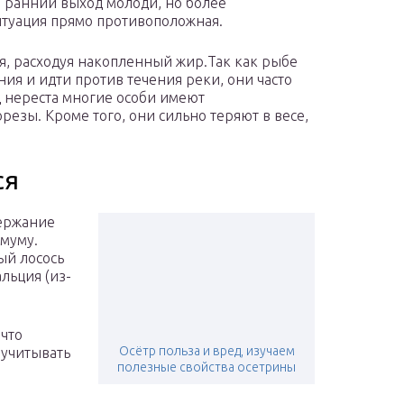
 ранний выход молоди, но более
итуация прямо противоположная.
ся, расходуя накопленный жир.Так как рыбе
ия и идти против течения реки, они часто
 нереста многие особи имеют
езы. Кроме того, они сильно теряют в весе,
ся
держание
имуму.
ый лосось
льция (из-
 что
Осётр польза и вред, изучаем
 учитывать
полезные свойства осетрины