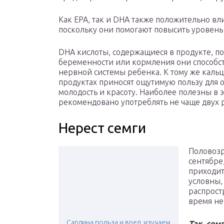
Как EPA, так и DHA также положительно вл
поскольку они помогают повысить уровень
DHA кислоты, содержащиеся в продукте, п
беременности или кормления они способст
нервной системы ребенка. К тому же каль
продуктах приносят ощутимую пользу для
молодость и красоту. Наиболее полезны в э
рекомендовано употреблять не чаще двух
Нерест семги
Половозр
сентябре
приходит
условны,
распрост
время не
Сардина польза и вред, изучаем
Так, сем