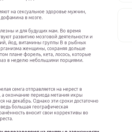
ияют на сексуальное здоровье мужчин,
 дофамина в мозге.
олезны и для будущих мам. Во время
вуют развитию мозговой деятельности и
ций, йод, витамины группы В в рыбных
 организма женщины, сохраняя дольше
том плане форель, кета, лосось, которые
 раз в неделю небольшими порциями.
елая семга отправляется на нерест в
, а окончание периода метания икры
ся на декабрь. Однако эти сроки достаточно
 ведь большая географическая
ранённость вносит свои коррективы во
реста.
гу подразделяют на группы в зависимости