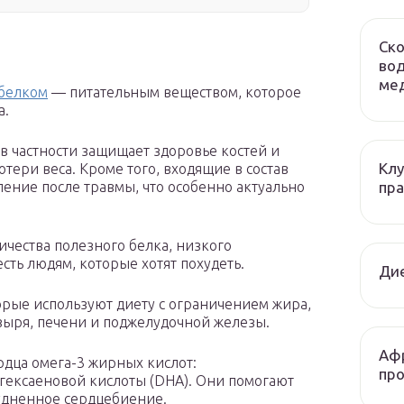
Ско
вод
мед
 белком
— питательным веществом, которое
а.
в частности защищает здоровье костей и
Клу
ери веса. Кроме того, входящие в состав
пра
ение после травмы, что особенно актуально
ичества полезного белка, низкого
сть людям, которые хотят похудеть.
Ди
рые используют диету с ограничением жира,
узыря, печени и поджелудочной железы.
Афр
рдца омега-3 жирных кислот:
про
агексаеновой кислоты (DHA). Они помогают
удненное сердцебиение.