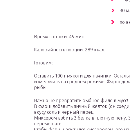
30 м
по в
Время готовки: 45 мин.
Калорийность порции: 289 ккал.
Готовим:
Оставить 100 г мякоти для начинки. Остал
измельчить на среднем режиме. Фарш долж
рыбы
Важно не превратить рыбное филе в мусс!
В фарш добавить яичный желток (он соеди
вкусу соль и черный перец.
Миксером взбить 3 белка в плотную пену. 
перемешать.
Чтобы фарш насытился кислородом, его на