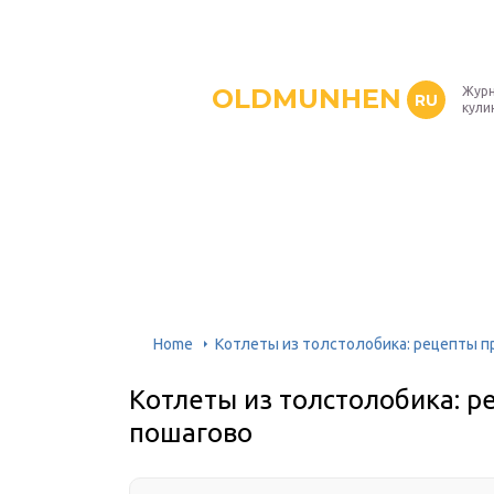
OLDMUNHEN
Журн
RU
кули
Home
Котлеты из толстолобика: рецепты 
Котлеты из толстолобика: 
пошагово