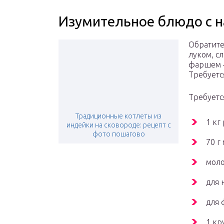
Изумительное блюдо с 
Обратите
луком, с
фаршем –
Требуетс
Требуетс
Традиционные котлеты из
1 кг
индейки на сковороде: рецепт с
фото пошагово
70 г
моло
для 
для 
1 кр