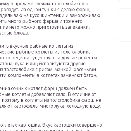
 вижу в продаже свежих толстолобиков я
 пропадут. Из одной тушки я делаю фарш,
азделываю на кусочки-стейки и замораживаю
ить много рыбного фарша и тоже его
т из него можно приготовить запеканки,
кусные блюда.
товить вкусные рыбные котлеты из
ические рыбные котлеты из толстолобика
 этого рецепта существуют и другие рецепты
атона, лука и яиц используются другие
з толстолобика с рисом, манкой, овсяными
 эти компоненты в котлетах заменяют батон.
чения сочных котлет фарш должен быть
ные котлеты добавляют сало. В отличие от
 поэтому в котлеты из толстолобика фарш не
вляют картофель, много лука, холодную воду,
котлетах картошка. Вкус картошки совершено
ка становятся более сочными, а значит, и