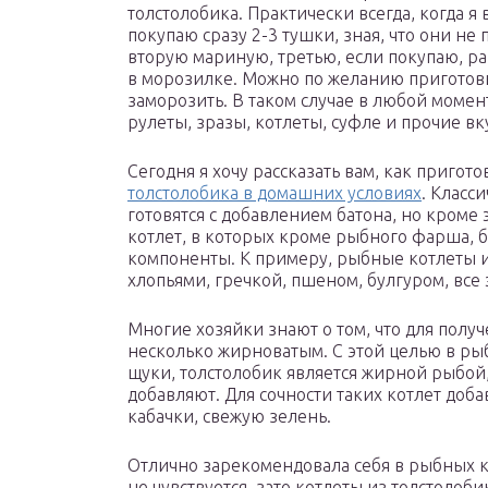
толстолобика. Практически всегда, когда я
покупаю сразу 2-3 тушки, зная, что они не
вторую мариную, третью, если покупаю, р
в морозилке. Можно по желанию приготов
заморозить. В таком случае в любой момен
рулеты, зразы, котлеты, суфле и прочие в
Сегодня я хочу рассказать вам, как приго
толстолобика в домашних условиях
. Класс
готовятся с добавлением батона, но кроме
котлет, в которых кроме рыбного фарша, б
компоненты. К примеру, рыбные котлеты и
хлопьями, гречкой, пшеном, булгуром, все
Многие хозяйки знают о том, что для полу
несколько жирноватым. С этой целью в рыб
щуки, толстолобик является жирной рыбой,
добавляют. Для сочности таких котлет доба
кабачки, свежую зелень.
Отлично зарекомендовала себя в рыбных 
не чувствуется, зато котлеты из толстолоби