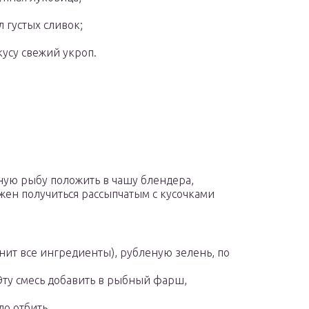
л густых сливок;
кусу свежий укроп.
ьную рыбу положить в чашу блендера,
ен получиться рассыпчатым с кусочками
нит все ингредиенты), рубленую зелень, по
Эту смесь добавить в рыбный фарш,
до отбить