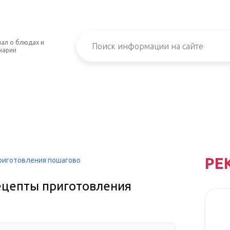
ал о блюдах и
нарии
РЕ
приготовления пошагово
рецепты приготовления