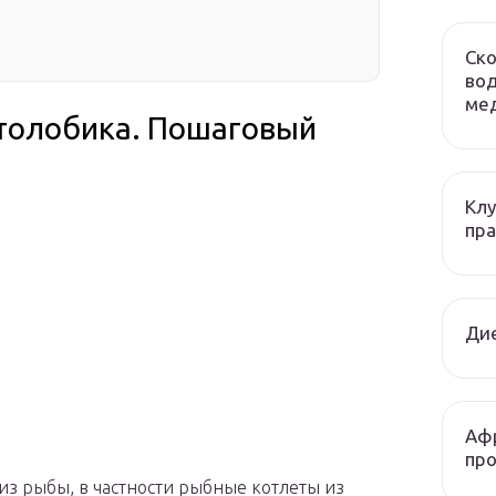
Ско
вод
мед
столобика. Пошаговый
Клу
пра
Ди
Афр
про
из рыбы, в частности рыбные котлеты из