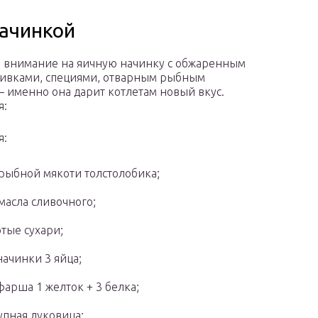
начинкой
 внимание на яичную начинку с обжаренным
ливками, специями, отварным рыбным
 именно она дарит котлетам новый вкус.
я:
я:
 рыбной мякоти толстолобика;
 масла сливочного;
тые сухари;
начинки 3 яйца;
фарша 1 желток + 3 белка;
упная луковица;