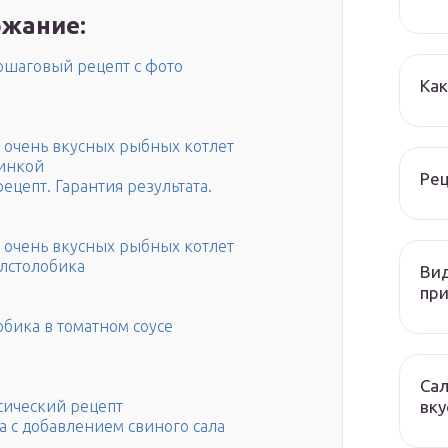
жание:
ошаговый рецепт с фото
Как
в очень вкусных рыбных котлет
чинкой
Рец
цепт. Гарантия результата.
в очень вкусных рыбных котлет
олстолобика
Вид
при
обика в томатном соусе
Сал
вку
ссический рецепт
а с добавлением свиного сала